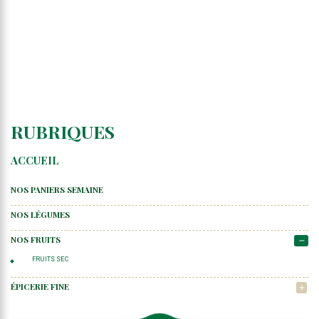
RUBRIQUES
ACCUEIL
NOS PANIERS SEMAINE
NOS LÉGUMES
NOS FRUITS
remove
FRUITS SEC
ÉPICERIE FINE
add