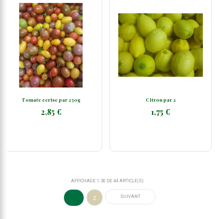
Tomate cerise par 250g
Citron par 2
2,85 €
1,75 €
AFFICHAGE 1-30 DE 44 ARTICLE(S)
SUIVANT
2