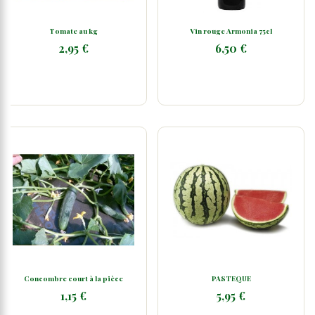
Tomate au kg
Vin rouge Armonia 75cl
2,95 €
6,50 €
Concombre court à la pièce
PASTEQUE
1,15 €
5,95 €