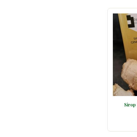
Sirop de gingembre artisanal
Vi
10,00 €