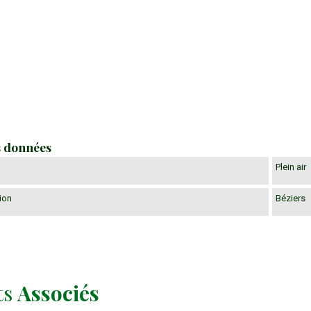
s données
Plein air
ion
Béziers
ts
Associés