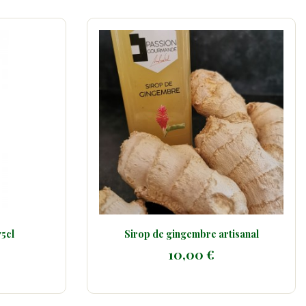
tisanal
Vin rouge Armonia 75cl
6,50 €