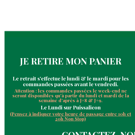
JE RETIRE MON PANIER
Le retrait s'
effectue le
lundi & le mardi pour les
commandes passées avant le vendredi.
Attention : les commandes passées le week-end ne
seront disponibles qu'à partir du lundi et mardi de la
semaine d'après à J+8 & J+9.
Le Lundi
sur Puissalicon
(Pensez à indiquer votre heure de passage entre 10h et
20h Non Stop)
CONTACTEZ-NO