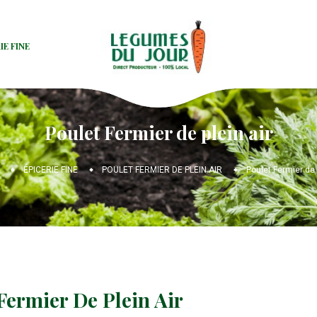
IE FINE
Poulet Fermier de plein air
ÉPICERIE FINE
POULET FERMIER DE PLEIN AIR
Poulet Fermier de 
Fermier De Plein Air