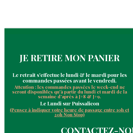
JE RETIRE MON PANIER
Le retrait s'
effectue le
lundi & le mardi pour les
commandes passées avant le vendredi.
Attention : les commandes passées le week-end ne
seront disponibles qu'à partir du lundi et mardi de la
semaine d'après à J+8 & J+9.
Le Lundi
sur Puissalicon
(Pensez à indiquer votre heure de passage entre 10h et
20h Non Stop)
CONTACTEZ-NO