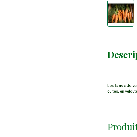
Descri
Les
fanes
doiven
cuites, en velou
Produi