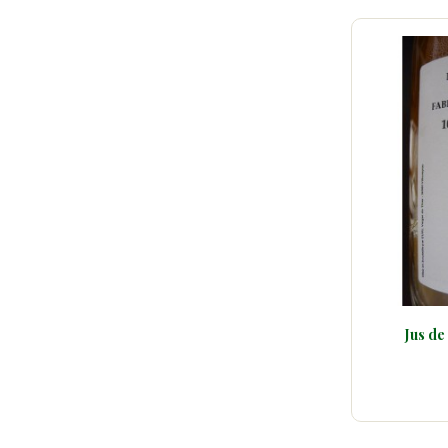
Jus de pomme artisanal 0,75 L
3,50 €