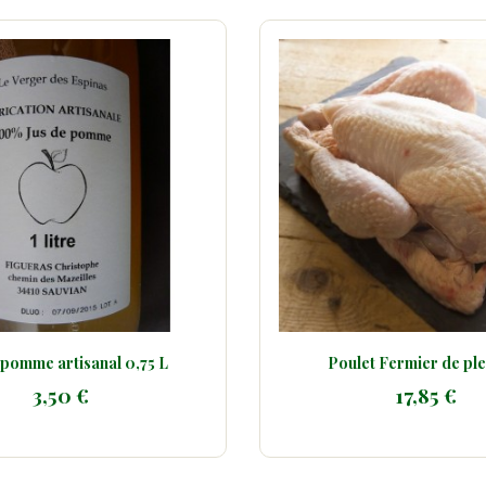
Poulet Fermier de plein air
Sirop de ginge
17,85 €
10,