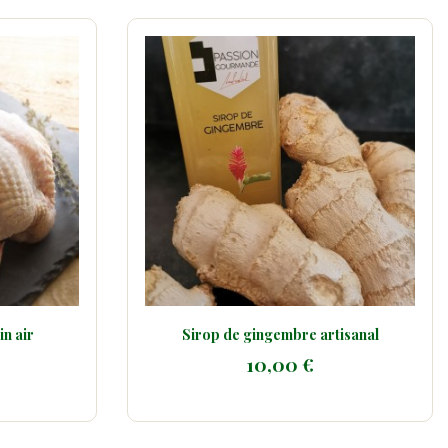
mbre artisanal
Les 12 Oeufs Extra Frais...
00 €
5,50 €